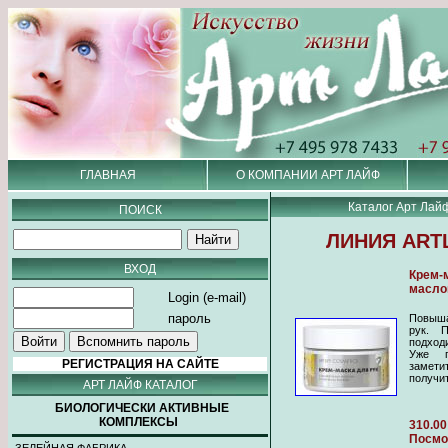
ГЛАВНАЯ
О КОМПАНИИ АРТ ЛАЙФ
Каталог Арт Лай
ПОИСК
ЛИНИЯ ART
ВХОД
Крем-
масло
Login (e-mail)
пароль
Повыша
рук. 
подход
Уже п
РЕГИСТРАЦИЯ НА САЙТЕ
замети
получи
АРТ ЛАЙФ КАТАЛОГ
БИОЛОГИЧЕСКИ АКТИВНЫЕ
КОМПЛЕКСЫ
310.00
Посмо