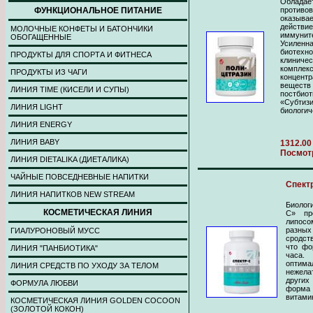
Облад
ФУНКЦИОНАЛЬНОЕ ПИТАНИЕ
проти
оказыв
действ
МОЛОЧНЫЕ КОНФЕТЫ И БАТОНЧИКИ
иммунит
ОБОГАЩЕННЫЕ
Усилен
биотехн
ПРОДУКТЫ ДЛЯ СПОРТА И ФИТНЕСА
клиниче
комплек
ПРОДУКТЫ ИЗ ЧАГИ
концент
вещест
ЛИНИЯ TIME (КИСЕЛИ И СУПЫ)
постби
«Субти
ЛИНИЯ LIGHT
биологич
ЛИНИЯ ENERGY
ЛИНИЯ BABY
1312.00
Посмот
ЛИНИЯ DIETALIKA (ДИЕТАЛИКА)
ЧАЙНЫЕ ПОВСЕДНЕВНЫЕ НАПИТКИ
Спектр
ЛИНИЯ НАПИТКОВ NEW STREAM
Биолог
КОСМЕТИЧЕСКАЯ ЛИНИЯ
С» пр
липосо
разны
ГИАЛУРОНОВЫЙ МУСС
сродст
что фо
ЛИНИЯ "ПАНБИОТИКА"
часа
опти
ЛИНИЯ СРЕДСТВ ПО УХОДУ ЗА ТЕЛОМ
нежела
други
ФОРМУЛА ЛЮБВИ
форма
витами
КОСМЕТИЧЕСКАЯ ЛИНИЯ GOLDEN COCOON
(ЗОЛОТОЙ КОКОН)