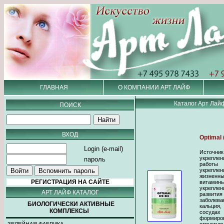
ГЛАВНАЯ
О КОМПАНИИ АРТ ЛАЙФ
Каталог Арт Лай
ПОИСК
ВХОД
Optimal
Login (e-mail)
Источник
укрепле
пароль
работы 
укрепле
жизненн
РЕГИСТРАЦИЯ НА САЙТЕ
витами
укреплен
АРТ ЛАЙФ КАТАЛОГ
развит
заболев
БИОЛОГИЧЕСКИ АКТИВНЫЕ
кальция
КОМПЛЕКСЫ
сосуда
формиро