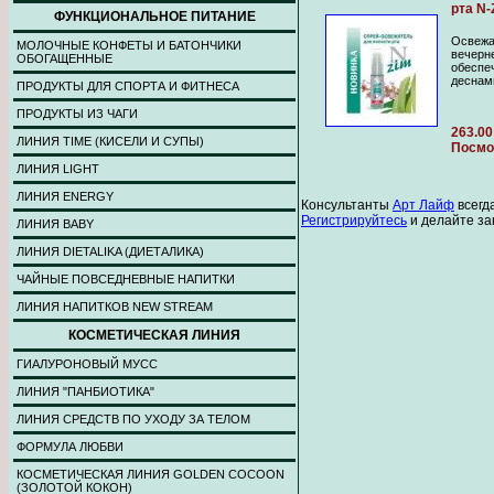
рта N-
ФУНКЦИОНАЛЬНОЕ ПИТАНИЕ
Освежа
МОЛОЧНЫЕ КОНФЕТЫ И БАТОНЧИКИ
вечерн
ОБОГАЩЕННЫЕ
обеспе
деснами
ПРОДУКТЫ ДЛЯ СПОРТА И ФИТНЕСА
ПРОДУКТЫ ИЗ ЧАГИ
263.00
ЛИНИЯ TIME (КИСЕЛИ И СУПЫ)
Посмо
ЛИНИЯ LIGHT
ЛИНИЯ ENERGY
Консультанты
Арт Лайф
всегд
Регистрируйтесь
и делайте за
ЛИНИЯ BABY
ЛИНИЯ DIETALIKA (ДИЕТАЛИКА)
ЧАЙНЫЕ ПОВСЕДНЕВНЫЕ НАПИТКИ
ЛИНИЯ НАПИТКОВ NEW STREAM
КОСМЕТИЧЕСКАЯ ЛИНИЯ
ГИАЛУРОНОВЫЙ МУСС
ЛИНИЯ "ПАНБИОТИКА"
ЛИНИЯ СРЕДСТВ ПО УХОДУ ЗА ТЕЛОМ
ФОРМУЛА ЛЮБВИ
КОСМЕТИЧЕСКАЯ ЛИНИЯ GOLDEN COCOON
(ЗОЛОТОЙ КОКОН)