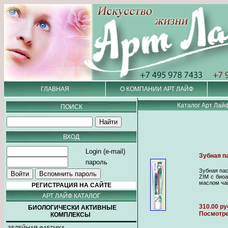
ГЛАВНАЯ
О КОМПАНИИ АРТ ЛАЙФ
Каталог Арт Лай
ПОИСК
ВХОД
Login (e-mail)
Зубная па
пароль
Зубная па
ZIM с био
маслом ча
РЕГИСТРАЦИЯ НА САЙТЕ
АРТ ЛАЙФ КАТАЛОГ
310.00 ру
БИОЛОГИЧЕСКИ АКТИВНЫЕ
Посмотр
КОМПЛЕКСЫ