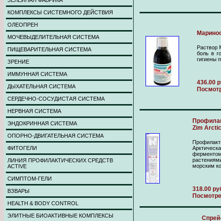
ЗЕЛЕЙНАЯ ФАБРИКА
КОМПЛЕКСЫ СИСТЕМНОГО ДЕЙСТВИЯ
ОЛЕОПРЕН
Маринос
МОЧЕВЫДЕЛИТЕЛЬНАЯ СИСТЕМА
Раствор 
ПИЩЕВАРИТЕЛЬНАЯ СИСТЕМА
боль в г
гигиены п
ЗРЕНИЕ
ИММУННАЯ СИСТЕМА
436.00 р
ДЫХАТЕЛЬНАЯ СИСТЕМА
Посмот
СЕРДЕЧНО-СОСУДИСТАЯ СИСТЕМА
НЕРВНАЯ СИСТЕМА
Профилак
ЭНДОКРИННАЯ СИСТЕМА
Zim Arcti
ОПОРНО-ДВИГАТЕЛЬНАЯ СИСТЕМА
Профила
ФИТОГЕЛИ
Арктичес
ферменто
растения
ЛИНИЯ ПРОФИЛАКТИЧЕСКИХ СРЕДСТВ
морским ко
ACTIVE
СИМПТОМ-ГЕЛИ
318.00 ру
ВЗВАРЫ
Посмотр
HEALTH & BODY CONTROL
ЭЛИТНЫЕ БИОАКТИВНЫЕ КОМПЛЕКСЫ
Спрей